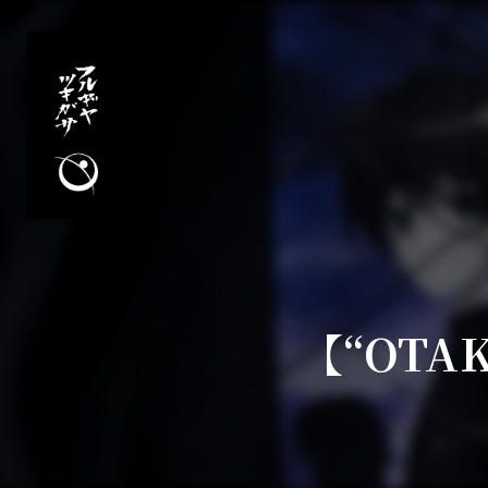
【“OTA