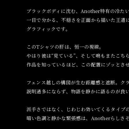
ブラックボディに沈む、Another特有の冷た
一目で分かる、不穏さを正面から描いた王道
グラフィックです。
このTシャツの肝は、恒一の視線。
やはり彼は“見ている”、そして鳴もまたこち
作品を知っているほど、この配置にゾッとさ
フェンス越しの構図が生む距離感と遮断。ク
説明過多にならず、物語を静かに語るのが良
派手さではなく、じわじわ効いてくるタイプ
暗い色調と静かな緊張感は、Anotherらしさ