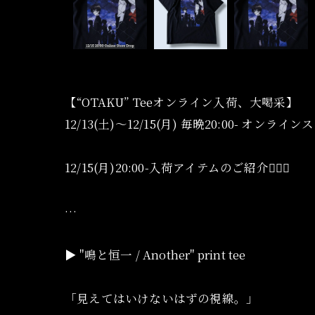
【“OTAKU” Teeオンライン入荷、大喝采】
12/13(土)〜12/15(月) 毎晩20:00- オンライ
12/15(月)20:00-入荷アイテムのご紹介💁🏻‍♀️
…
▶︎ "鳴と恒一 / Another" print tee
「見えてはいけないはずの視線。」