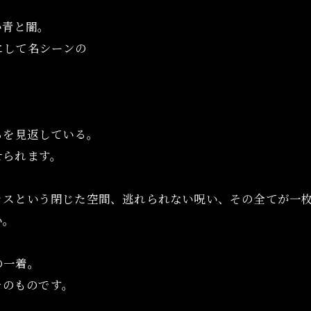
い青と闇。
にして名シーンの
らを見返している。
せられます。
オンラインショップはこちら
オンラインショップはこちら
ラスという閉じた空間、逃れられない呪い、その全てが一
い。
の一着。
そのものです。