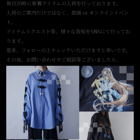
毎日20時に新着アイテムの入荷を行っております。
入荷のご案内だけではなく、店頭 or オンラインイベン
ト、
アイテムリクエスト等、様々な告知をSNSにて行ってお
ります。
是非、フォローの上チェックいただけますと幸いです。
その他、お問い合わせやご相談等ございましたら、
当店DMまでお気軽にご連絡くださいませ◎
【古着屋 月量（ツキガサ）】
OTAKU / REMAKE
【営業時間】14:00-20:00 不定休 / 短縮営業有
【Online Store Update】 Everyday 20:00
【Worldwide】 @tsukigasa.jp