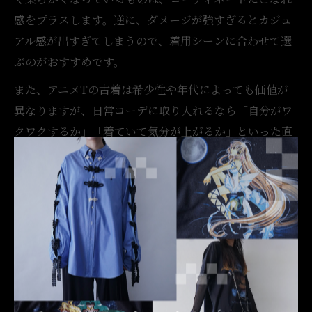
感をプラスします。逆に、ダメージが強すぎるとカジュ
アル感が出すぎてしまうので、着用シーンに合わせて選
ぶのがおすすめです。
また、アニメTの古着は希少性や年代によっても価値が
異なりますが、日常コーデに取り入れるなら「自分がワ
クワクするか」「着ていて気分が上がるか」といった直
感も大切にしてください。実際に古着屋 月暈でも、お客
様が“自分だけの一枚”を見つけて楽しそうに選ばれてい
る姿をよくお見かけします。
古着アニメTを主役にしたコーデの発想法
古着アニメTをコーディネートの主役に据えるには、ま
ず他のアイテムをミニマルにまとめるのがポイントで
す。例えば、無地のパンツやシンプルなスニーカーを合