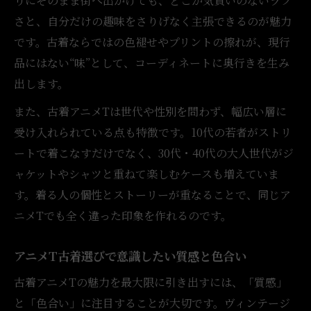
りにそのまま街へ出かけても、どこか気負いのないラフ
さと、自分だけの趣味をさりげなく主張できるのが魅力
です。古着ならではの色褪せやプリントの擦れが、現行
品にはない“味”として、コーディネートに奥行きを生み
出します。
また、古着アニメTは世代や性別を問わず、幅広い層に
受け入れられている点も特徴です。10代の若者がストリ
ートで着こなすだけでなく、30代・40代の大人世代がジ
ャケットやシャツと重ねて楽しむケースも増えていま
す。着る人の個性とストーリーが重なることで、同じア
ニメTでも全く違った印象を作れるのです。
アニメT古着選びで意識したい質感と色合い
古着アニメTの魅力を最大限に引き出すには、「質感」
と「色合い」に注目することが大切です。ヴィンテージ