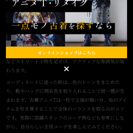
わせることで、アニメTのグラフィックが際立ち、全体
がすっきりとまとまります。
また、アウターや小物を工夫することで、同じアニメT
でも印象を変えることが可能です。例えば、テーラード
ジャケットやカーディガンを羽織れば、大人っぽさと遊
び心が共存するスタイルに。逆に、キャップやリュック
オンラインショップはこちら
などストリート小物を足せば、アクティブな雰囲気が加
オンラインショップはこちら
わります。
コーディネートに迷った時は、色のトーンをまとめた
り、靴やバッグに同系色を取り入れることで統一感が生
まれます。古着アニメTは一枚で主張が強い分、他のアイ
テムを引き算することで全体のバランスを取るのがコツ
です。実際に店舗スタッフのコーデ例なども参考にしな
がら、自分らしい主役コーデを楽しんでみてください。