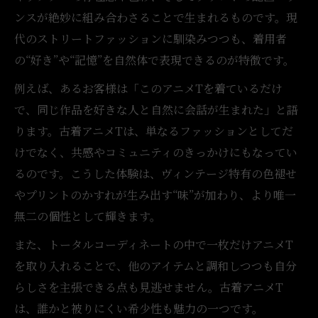
ンスが絶妙に組み合わさることで生まれるものです。現
古着アニメTの魅力を語るうえで欠かせない着こ
代のストリートファッションに馴染みつつも、着用者
なし術
の“好き”や“記憶”を自然体で表現できるのが特徴です。
古着アニメTを今っぽく見せる着こなしのコ
ツ
例えば、あるお客様は「このアニメTを着ているだけ
ストリート感を出す古着アニメTの合わせ方
で、同じ作品を好きな人と自然に会話が生まれた」と語
ります。古着アニメTは、単なるファッションとしてだ
古着アニメTコーデで失敗しないバランス術
けでなく、共感やコミュニティのきっかけにもなってい
アニメT古着で差がつく小物の使い方とは
るのです。こうした体験は、ヴィンテージ特有の色褪せ
古着アニメTが映える重ね着スタイルの提案
やプリントのかすれが生み出す“味”が加わり、より唯一
ストリートファッションで映える古着アニメTの
無二の個性として輝きます。
楽しみ方
また、トータルコーディネートの中で一枚だけアニメT
古着アニメTで完成させるストリートコーデ
を取り入れることで、他のアイテムと調和しつつも自分
術
らしさを主張できる点も見逃せません。古着アニメT
ストリートに馴染む古着アニメTの選び方と
は、誰かと被りにくい希少性も魅力の一つです。
は