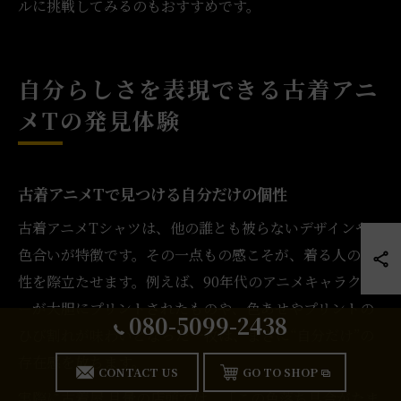
ルに挑戦してみるのもおすすめです。
自分らしさを表現できる古着アニ
メTの発見体験
古着アニメTで見つける自分だけの個性
古着アニメTシャツは、他の誰とも被らないデザインや
色合いが特徴です。その一点もの感こそが、着る人の個
性を際立たせます。例えば、90年代のアニメキャラクタ
ーが大胆にプリントされたものや、色あせやプリントの
080-5099-2438
ひび割れが味わいとなった一枚は、まさに“自分だけ”の
存在感を放ちます。
CONTACT US
GO TO SHOP
実際に古着屋 月暈の店頭では、「この色落ち具合がたま