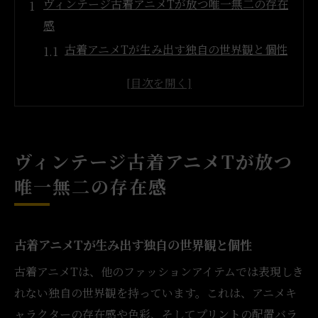
ヴィンテージ古着アニメTが放つ唯一無二の存在
感
古着アニメTが生み出す独自の世界観と個性
ヴィンテージ古着アニメTが語る過去と今
古着アニメTのプリントが放つ時代の記憶
古着好きが惹かれるアニメTの魅力的要素と
は
ヴィンテージ古着アニメTが放つ
アニメT古着で味わうヴィンテージの風合い
唯一無二の存在感
日常コーデを変える古着アニメT選びの新基準
古着アニメTで日常コーデに遊び心をプラス
アニメT古着選びで意識したい質感と色合い
古着アニメTが生み出す独自の世界観と個性
コーデに映える古着アニメTの選択基準とは
古着アニメTは、他のファッションアイテムでは表現しき
古着アニメTを主役にしたコーデの発想法
れない独自の世界観を持っています。これは、アニメキ
アニメT古着専門店で見つける隠れた名品
ャラクターの存在感や色彩、そしてプリントの配置バラ