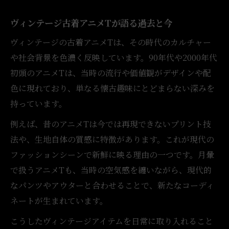
古着アニメTで街歩きをもっと楽しくする方
ヴィンテージ古着アニメTが語る過去と今
法
ヴィンテージの古着アニメTは、その時代のカルチャー
アニメT古着をアクセントにしたトレンド提
や社会背景を色濃く反映しています。90年代や2000年代
案
初頭のアニメTは、当時の流行や価値観がデザインや配
ストリートで映える古着アニメTの重ね着術
色に現れており、単なる懐古趣味にとどまらない深みを
自分らしさを表現できる古着アニメTの発見体験
持っています。
古着アニメTで見つける自分だけの個性
例えば、昔のアニメTは今では再現できないプリント技
アニメT古着が叶える唯一無二の自己表現
法や、生地自体の質感に特徴があります。これが現代の
古着アニメT発見が日常コーデを変える瞬間
ファッションシーンで新鮮に映る理由の一つです。月暈
アニメT古着探しが広げるファッションの世
で扱うアニメTも、当時の空気感を纏いながら、現代的
界
なパンツやアウターと合わせることで、新たなコーディ
ネートが生まれています。
古着アニメT選びで自分らしさを再発見
今注目される古着アニメTの選び方とコーデの秘
こうしたヴィンテージアイテムを日常に取り入れること