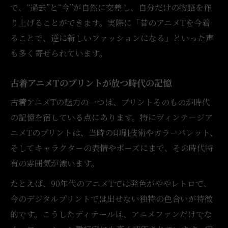
訣
で、“過去”と“今”が自然に交差し、自分だけの物語を作
り上げることができます。実際に「昔のアニメTを今着
古着アニメT選びで押さえたい注目ポイント
ることで、逆に新しいファッションになる」といった声
アニメT古着コーデが注目される理由と背景
も多く寄せられています。
古着アニメTの人気上昇と選び方の工夫
今注目される古着アニメTコーデの実践法
古着アニメTのプリントが放つ時代の記憶
古着アニメTで差をつけるトレンドの捉え方
古着アニメTの魅力の一つは、プリントそのものが時代
の記憶を宿している点にあります。特にヴィンテージア
ニメTのプリントは、当時の印刷技術やカラーパレット、
そしてキャラクターの表情やポーズにまで、その時代特
有の雰囲気が漂います。
たとえば、90年代のアニメTでは発色がややレトロで、
今のデジタルプリントでは出せない独特の色合いが特徴
的です。こうしたディテールは、アニメファンだけでな