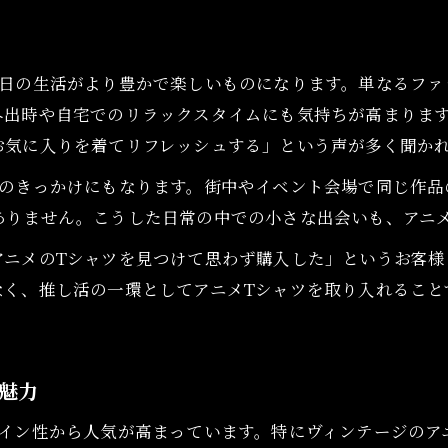
コーデも飾るもできるアニメT古着活用法
古着アニメTをコーデとインテリアで楽しむ
アニメTシャツ古着の飾り方と保管アイデア
毎日の生活がより豊かで楽しいものになります。単なるファ
コーディネート術で推しTシャツを活かす方法
外出時や自宅でのリラックスタイムにも気持ちが高まります
推しグッズとして古着アニメTを飾る魅力
お気に入りを着てリフレッシュする」という声が多く聞か
アニメT古着の活用法と推し活の幅広さ
ンのきっかけにもなります。街中やイベント会場で同じ作品
古着アニメTで推しキャラ愛を表現しよう
ありません。こうした日常の中での小さな出会いも、アニ
古着アニメTで推しキャラ愛を身近に伝える
アニメのTシャツを見つけて思わず購入した」というお客様
オンラインショップはこちら
オンラインショップはこちら
推しキャラTシャツ古着の着こなしポイント
なく、推し活の一環としてアニメTシャツを取り入れること
推し活に活躍する古着アニメTの魅力
アニメTシャツで推し愛をコーデに反映
魅力
古着アニメTが推しへの思いを形にする理由
集めて眺めるアニメTコレクションの楽しみ
イン性から人気が高まっています。特にヴィンテージのア