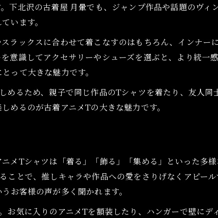
古着アニメTコレクションが推し活を深める
。下北沢の古着屋 月暈でも、ジャンプ作品や話題のヴィ
れています。
集める楽しみと古着アニメTシャツの魅力
コレクションで味わうアニメT古着の奥深さ
やスラックスに合わせて着こなすのはもちろん、インナー
推しグッズとしてのアニメTシャツ収集術
ーを意識してアクセサリーやシューズを選ぶと、より統一
にとって大きな魅力です。
古着アニメTが生み出すコレクションの価値
楽しめるため、親子で同じ作品のTシャツを着たり、友人同
楽しめるのが古着アニメTの大きな魅力です。
アニメTシャツは「着る」「飾る」「集める」といった多様
することで、推しキャラや作品への愛をさりげなくアピール
いうお客様の声が多く聞かれます。
。お気に入りのアニメTを額装したり、ハンガーで壁にデ