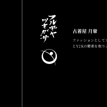
古着屋 月暈
ファッションとして
とY2Kの要素を取