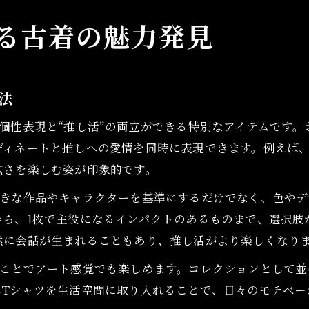
推し活にも活躍する古着アニメTとは
る古着の魅力発見
推し活アイテムとしての古着アニメTの魅力
古着Tシャツで推しキャラを身近に感じる楽しみ
古着アニメTが推しグッズになる理由を解説
法
推し活を彩る古着アニメTシャツの選び方
個性表現と“推し活”の両立ができる特別なアイテムです。
アニメTシャツ古着の人気と推し活文化の広がり
ディネートと推しへの愛情を同時に表現できます。例えば、
お気に入り作品を着て楽しむ推しグッズ
広さを楽しむ姿が印象的です。
古着アニメTで推しグッズの魅力を体感しよう
好きな作品やキャラクターを基準にするだけでなく、色やデ
お気に入り作品を古着Tシャツで表現する方法
ら、1枚で主役になるインパクトのあるものまで、選択肢
推しTシャツを着る新しい日常の楽しみ方
然に会話が生まれることもあり、推し活がより楽しくなり
アニメT古着で推し活とファッションを両立
ることでアート感覚でも楽しめます。コレクションとして並
古着アニメTが推しグッズとして愛される理由
しTシャツを生活空間に取り入れることで、日々のモチベー