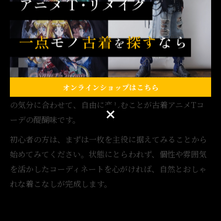
くまとまります。
コーディネート例としては、ヴィンテージ感のあるアニ
メTにはデニムジャケットやミリタリーアイテムを組み合
わせる方法が人気です。また、状態が良いものはカジュ
アルなパンツやスカートと合わせて、清潔感のあるスタ
オンラインショップはこちら
イルに仕上げるのもおすすめです。自分の好みやその日
の気分に合わせて、自由に楽しむことが古着アニメTコ
オンラインショップはこちら
ーデの醍醐味です。
初心者の方は、まずは一枚を主役に据えてみることから
始めてみてください。状態にとらわれず、個性や雰囲気
を活かしたコーディネートを心がければ、自然とおしゃ
れな着こなしが完成します。