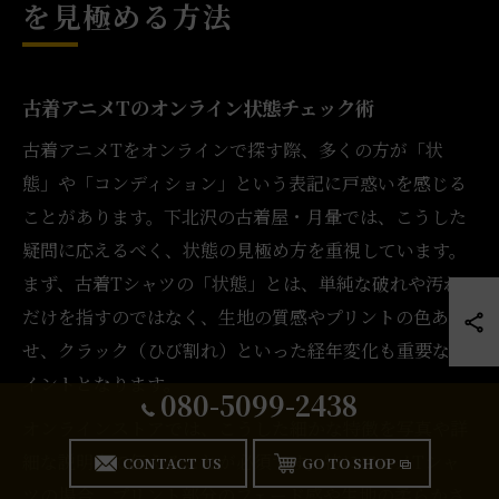
を見極める方法
古着アニメTのオンライン状態チェック術
古着アニメTをオンラインで探す際、多くの方が「状
態」や「コンディション」という表記に戸惑いを感じる
ことがあります。下北沢の古着屋・月暈では、こうした
疑問に応えるべく、状態の見極め方を重視しています。
まず、古着Tシャツの「状態」とは、単純な破れや汚れ
だけを指すのではなく、生地の質感やプリントの色あ
せ、クラック（ひび割れ）といった経年変化も重要なポ
イントとなります。
080-5099-2438
オンラインストアでは、こうした細かな特徴を写真や詳
細な説明文で伝えることが必須です。特にアニメTシャ
CONTACT US
GO TO SHOP
ツの場合、プリント部分のフェード感や生地の柔らかさ