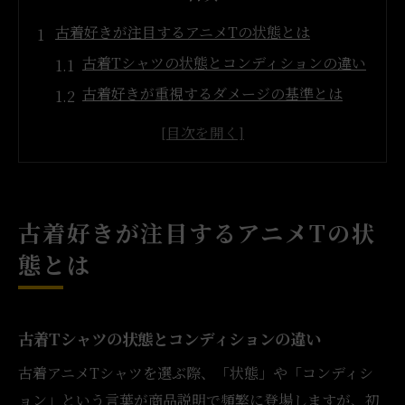
古着好きが注目するアニメTの状態とは
古着Tシャツの状態とコンディションの違い
古着好きが重視するダメージの基準とは
アニメT古着の状態評価ポイント解説
古着Tの雰囲気は状態だけで決まらない理由
状態表記で見る古着アニメTの魅力
個性光る古着アニメTの雰囲気を楽しむコツ
古着好きが注目するアニメTの状
古着Tの風合いや色落ちを楽しむポイント
態とは
アニメT古着の個性を生かす着こなし術
雰囲気を重視した古着アニメT選びの極意
古着Tシャツの状態とコンディションの違い
古着Tシャツの経年変化とその魅力
おしゃれな古着アニメTコーデのポイント
古着アニメTシャツを選ぶ際、「状態」や「コンディシ
ョン」という言葉が商品説明で頻繁に登場しますが、初
コンディション表記の意味とその見方を解説