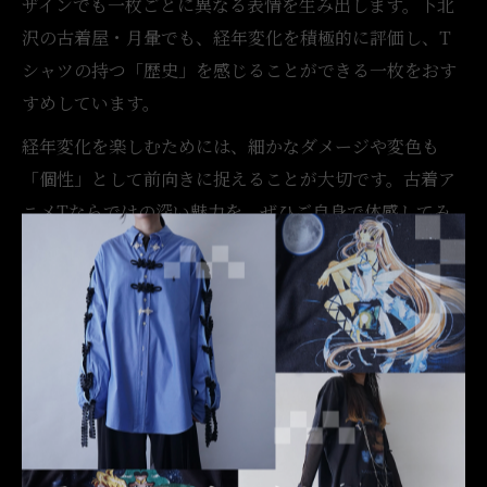
ザインでも一枚ごとに異なる表情を生み出します。下北
沢の古着屋・月暈でも、経年変化を積極的に評価し、T
シャツの持つ「歴史」を感じることができる一枚をおす
すめしています。
経年変化を楽しむためには、細かなダメージや変色も
「個性」として前向きに捉えることが大切です。古着ア
ニメTならではの深い魅力を、ぜひご自身で体感してみ
てください。
おしゃれな古着アニメTコーデのポイント
古着アニメTシャツをおしゃれに着こなすには、Tシャツ
の状態や雰囲気に合わせたコーディネートが重要です。
たとえば、色落ちしたTシャツはシンプルなボトムスと
合わせて主役にし、クラックの入ったプリントはレイヤ
ードやアクセサリーでアクセントを加えるとバランス良