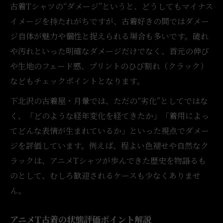
古着Tシャツの“ダメージ”というと、どうしてもマイナス
写真で分かる古着Tの状態とコンディション
イメージを持たれがちですが、古着好きの間ではダメー
オンライン表記から状態を見抜くコツ
ジ自体が魅力や個性と捉えられる場合も多いです。破れ
古着T購入時の気になるポイント解説
や汚れといった明確なダメージだけでなく、首元の伸び
安心して選ぶ古着アニメTシャツの方法
や生地のフェード感、プリントのひび割れ（クラック）
ダメージだけじゃない古着Tの味わい方
などもチェックポイントとなります。
古着Tのダメージと経年変化を楽しむ視点
下北沢の古着屋・月暈では、ただの“劣化”としてではな
ヴィンテージ古着Tの独特な味わいとは
く、「どのような経年変化を経てきたか」「着用によっ
ダメージが魅力に変わる古着アニメTの理由
てどんな表情が生まれているか」といった視点でダメー
ジを評価しています。例えば、程よい色褪せや自然なク
古着Tの雰囲気を最大限に生かす方法
ラックは、アニメTシャツが歩んできた歴史を物語るも
アニメT古着の個性を味わうコーデ術
のとして、むしろ歓迎されるケースも少なくありませ
ん。
アニメT古着の状態評価ポイント解説