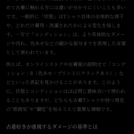
めて古着に触れる方には違いが分かりにくいことも多い
古着アニメTのコンディション表記徹底解説
です。一般的に「状態」はTシャツ自体の全体的な様子
状態ランクで分かる古着Tシャツの特徴
や、どれだけ着用・洗濯されたかによる変化を指しま
オンライン表記で見る古着Tの注意点
す。一方で「コンディション」は、より具体的なダメー
コンディション説明の読み方と活用法
ジや汚れ、色あせなどの細かな部分までを表現した言葉
古着Tの状態評価に迷わない見分け方
として使われています。
フェードやクラックが語るアニメTの魅力
例えば、オンラインストアや古着屋の説明文で「コンデ
古着アニメTに見るフェードの味わい方
ィション：B（色あせ・プリントにクラックあり）」な
クラックが特徴的な古着Tの楽しみ方
どといった表記を見かけることがあります。このよう
経年変化が生み出す古着Tの個性解説
に、状態とコンディションはほぼ同じ意味合いで使われ
ることもありますが、どちらも古着Tシャツが持つ現在
ダメージと魅力が共存するアニメT古着
の“雰囲気”や“個性”を知るうえで重要な情報です。
プリントの変化が伝える古着Tの歴史
オンラインで古着アニメTの状態を見極める方法
古着好きが重視するダメージの基準とは
古着アニメTのオンライン状態チェック術