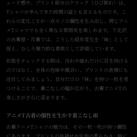
ェード感や、プリント部分のクラック（ひび割れ）は、
Tシャツが歩んできた時間の証とも言えるものです。こ
れらの変化こそが一点モノの個性を生み出し、同じアニ
メTシャツでも全く異なる雰囲気を楽しめます。下北沢
の古着屋・月暈では、こうした経年変化を「味」として
捉え、むしろ魅力的な要素として評価しています。
状態をチェックする際は、汚れや破れだけに目を向ける
のではなく、全体の色味や風合い、プリントの表情にも
注目してみましょう。自分だけの「味」を持つ一枚を見
つけることで、着こなしの幅が広がり、古着アニメTの
楽しさがさらに深まります。
アニメT古着の個性を生かす着こなし術
古着アニメTシャツの魅力は、その一枚一枚が持つ個性
にあります。プリントの色褪せや生地の柔らかさ、時に