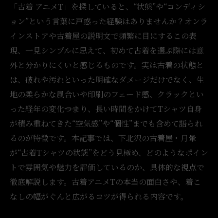
「古着 アニメT」を探していると、“状態”や“コンディシ
ョン”という言葉に戸惑った経験はありませんか？オンラ
インストアや古着屋の説明文で頻繁に目にするこの表
現、一見シンプルに思えて、初めて古着を選ぶ際には意
外と分かりにくいと感じるものです。実は古着の状態と
は、破れや汚れといった明確なダメージだけでなく、生
地の柔らかな風合いや印刷のフェード感、クラックとい
った経年の変化――つまり、長い時間をかけてTシャツ自身
が積み重ねてきた“空気感”や“個性”までも含めて語られ
るのが特徴です。本記事では、下北沢の古着屋・月暈
が“古着Tシャツの状態”をどう見極め、どのようなポイン
トで雰囲気や魅力を評価しているのか、具体的な視点で
徹底解説します。古着アニメTの本当の面白さや、着こ
なしの幅がぐんと広がるコツが得られる内容です。