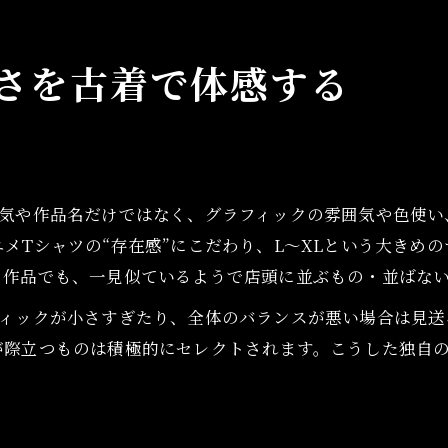
アニメTシャツ専門店とは違う古着屋の視点
雰囲気を重視した古着アニメTの選定理由
さを古着で体感する
グラフィック重視の古着アニメT選びの真髄
古着アニメTの雰囲気と色使いの基準を紹介
ボディとの相性を考えた古着アニメTの選定
古着屋視点で見るアニメTシャツの雰囲気
人気や作品名だけではなく、グラフィックの雰囲気や色使い
雰囲気重視の古着アニメTはどう選ばれるか
メTシャツの“存在感”にこだわり、L〜XLという大きめ
サイズ感が魅力の古着アニメTとの出会い方
メ作品でも、一見似ているようで店頭に並ぶもの・並ばな
古着アニメTのL〜XLサイズ感を選ぶ理由
フィックが小さすぎたり、全体のバランスが悪い場合は見送
大きめサイズの古着アニメTが持つ価値
が際立つものは積極的にセレクトされます。こうした独自
サイズバランス重視の古着アニメT選定術
古着アニメTとコーデの相性を高めるコツ
古着アニメTのサイズ感とおしゃれな着方