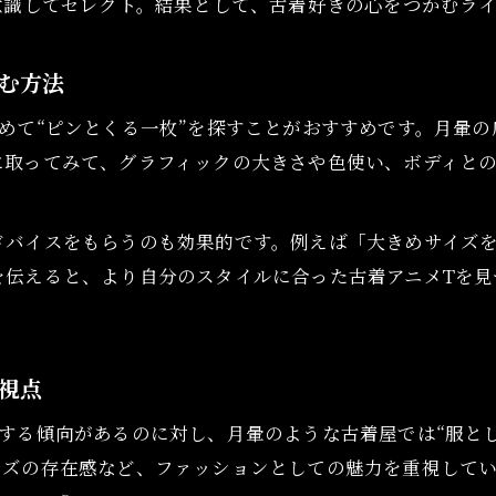
意識してセレクト。結果として、古着好きの心をつかむラ
同じ作品でも並ぶ古着Tに違いが生まれる理由
古着アニメTが選ばれる決め手は何か
む方法
同じ作品でも古着Tが並ぶ理由の違い
古着アニメTのグラフィックで差がつく理由
めて“ピンとくる一枚”を探すことがおすすめです。月暈
に取ってみて、グラフィックの大きさや色使い、ボディと
店頭に並ぶ古着アニメTの個性を解説
古着アニメT選定で重視する独自基準とは
ドバイスをもらうのも効果的です。例えば「大きめサイズ
を伝えると、より自分のスタイルに合った古着アニメTを見
視点
する傾向があるのに対し、月暈のような古着屋では“服と
イズの存在感など、ファッションとしての魅力を重視して