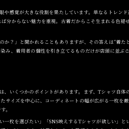
着心地とバランスで選ばれる古着アニメT
眼や感覚が大きな役割を果たしています。単なるトレンド
古着アニメTは着心地と成立感で選ばれる
れば分からない魅力を重視。古着だからこそ生まれる色褪
バランスの良い古着アニメTの選定ポイント
古着アニメTの着心地を重視する理由とは
のか？」と聞かれることもありますが、その答えは“着た
着心地とバランスで決まる古着アニメTの魅力
染み、着用者の個性を引き立てるものだけが店頭に並ぶ――
古着アニメT選びで役立つ成立感チェック法
月暈独自の視点が生む古着アニメTの表情
オンラインショップはこちら
オンラインショップはこちら
古着屋月暈ならではのアニメT選定基準
月暈らしい古着アニメTのラインナップの理由
は、いくつかのポイントがあります。まず、Tシャツ自体の
したサイズを中心に、コーディネートの幅が広がる一枚を
オーナー独自の感覚が生む古着アニメTの個性
です。
古着アニメTに込めた月暈の審美眼を語る
月暈独自の古着アニメT選びを体感する瞬間
い一枚を選びたい」「SNS映えするTシャツが欲しい」と