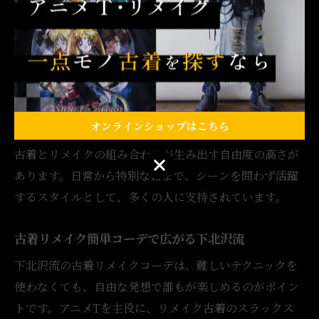
たとえば、リメイクされたパーカーを中に入れたりシャ
ツを羽織ることで、Tシャツのプリントが程よく引き立
ち、全体としてまとまりのあるコーディネートに。こう
した着こなしは、性別や年齢、ファッションの系統を問
わず、誰もが気軽に楽しめるのが魅力です。
オンラインショップはこちら
「下北沢らしい着こなし」として評価される背景には、
古着とリメイクの組み合わせが生み出す自由度の高さが
オンラインショップはこちら
あります。日常から特別な日まで、シーンを問わず活躍
するスタイルとして、多くの人に支持されています。
古着リメイク簡単コーデで広がる下北沢流
下北沢流の古着リメイクコーデは、難しいテクニックを
使わなくても、自由な発想で誰もが楽しめるのがポイン
トです。アニメTを主役に、リメイク古着のスラックス