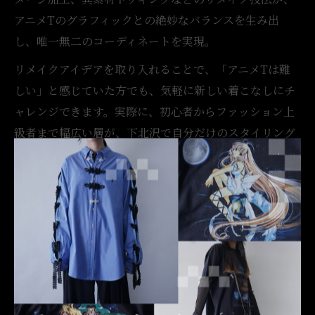
アニメTのグラフィックとの絶妙なバランスを生み出
し、唯一無二のコーディネートを実現。
リメイクアイデアを取り入れることで、「アニメTは難
しい」と感じていた方でも、気軽に新しい着こなしにチ
ャレンジできます。実際に、初心者からファッション上
級者まで幅広い層が、下北沢で自分だけのスタイリング
を楽しんでいます。
古着とリメイクのミックスで映える日常感
下北沢の街並みに溶け込む古着とリメイクのミックスス
タイルは、日常の中に特別感をプラスしてくれます。ア
ニメTの存在感に、リメイク古着のさりげない個性が加
わることで、派手すぎず自然体で着こなせるのが特徴で
す。