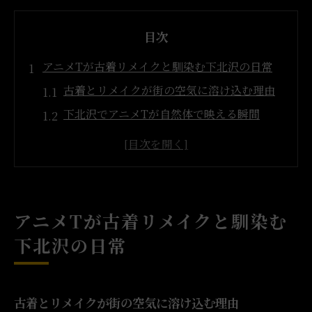
目次
アニメTが古着リメイクと馴染む下北沢の日常
古着とリメイクが街の空気に溶け込む理由
下北沢でアニメTが自然体で映える瞬間
古着リメイクの多様性が生む日常の魅力
趣味を超えたアニメTと古着の新しい関係性
古着リメイク古着屋が支える自由な感性
街に溶け込む古着とリメイクの自由な合わせ方
アニメTが古着リメイクと馴染む
古着リメイクが叶える自由なコーデの作り
下北沢の日常
方
アニメTと古着リメイクで楽しむ街歩き
古着リメイクアイデアが生む新しい着こな
古着とリメイクが街の空気に溶け込む理由