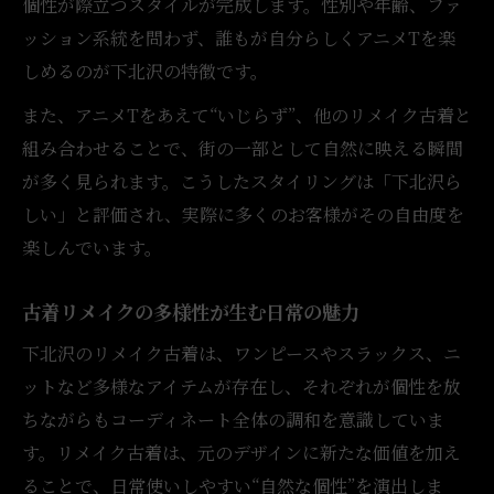
個性が際立つスタイルが完成します。性別や年齢、ファ
古着リメイクで生まれるY2K的アニメTコー
ッション系統を問わず、誰もが自分らしくアニメTを楽
デ
しめるのが下北沢の特徴です。
アニメTとモードを繋ぐ古着リメイクの工夫
また、アニメTをあえて“いじらず”、他のリメイク古着と
古着リメイク古着屋で広がるMIXスタイル
組み合わせることで、街の一部として自然に映える瞬間
古着MIXにリメイクを加える着こなしの秘
が多く見られます。こうしたスタイリングは「下北沢ら
訣
しい」と評価され、実際に多くのお客様がその自由度を
古着リメイク簡単アイデアで流行を先取り
楽しんでいます。
古着リメイクの多様性が生む日常の魅力
下北沢のリメイク古着は、ワンピースやスラックス、ニ
ットなど多様なアイテムが存在し、それぞれが個性を放
ちながらもコーディネート全体の調和を意識していま
す。リメイク古着は、元のデザインに新たな価値を加え
ることで、日常使いしやすい“自然な個性”を演出しま