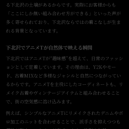
る下北沢の土壌があるからです。実際にお客様からも
アニメTと古着が主役の自然体スタイル
「ここにしか無い組み合わせ方ができる」といった声が
下北沢流の飾らない古着リメイク術
多く寄せられており、下北沢ならではの着こなしが生ま
古着リメイク古着屋が伝える自然な提案
れる背景となっています。
古着をリメイクした街に馴染む着こなし方
下北沢でアニメTが自然体で映える瞬間
古着リメイクが生み出すここにしかない着こな
し
下北沢ではアニメTが“趣味感”を超えて、日常のファッシ
古着リメイクが生む唯一無二の組み合わせ
ョンとして定着しています。その理由は、Y2Kやモー
ド、古着MIXなど多様なジャンルと自然につながってい
アニメTと古着で叶える特別なスタイリング
るからです。アニメTを主役にしたコーディネートも、リ
古着リメイク古着屋で広がる個性の幅
メイク古着やヴィンテージアイテムと組み合わせること
古着リメイクやり方次第で変わる着こなし
で、街の空気感に溶け込みます。
リメイク古着が下北沢らしさを後押しする
例えば、シンプルなアニメTにリメイクされたデニムやボ
Y2Kやモードと繋がるアニメTの新しい古着
ロ加工のニットを合わせることで、派手さを抑えつつも
MIX術