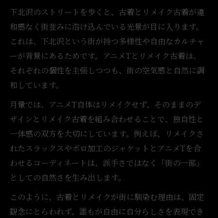
し
下北沢のストリートを歩くと、古着とリメイク古着が違
古着とリメイクのミックスで映える日常感
和感なく街並みに溶け込んでいる光景が目に入ります。
古着リメイク簡単コーデで広がる下北沢流
これは、下北沢という街が持つ多様性や自由なカルチャ
ーが背景にあるためです。アニメTとリメイク古着は、
下北沢のアニメT流行を支える古着リメイクの役
それぞれの個性を主張しつつも、街の空気感と自然に調
割
和しています。
古着リメイクがアニメT人気を支える理由
アニメTと古着が織りなす独自の流行
月暈では、アニメT自体はリメイクせず、そのままのデ
ザインとリメイク古着を組み合わせることで、独自性と
古着リメイク古着屋が流行に与える影響
一体感の双方を大切にしています。例えば、リメイクさ
リメイク古着がアニメTコーデの幅を広げる
れたスラックスやボロ加工のジャケットとアニメTを合
古着リメイクのやり方で生まれる新トレン
わせるコーディネートは、派手さではなく「街の一部」
ド
としての自然さを生み出します。
派手さより自然体を選ぶ下北沢の古着スタイリ
このように、古着とリメイクが街に馴染む理由は、固定
ング
観念にとらわれず、誰もが自由に自分らしさを表現でき
古着リメイクで叶えるナチュラルな日常感