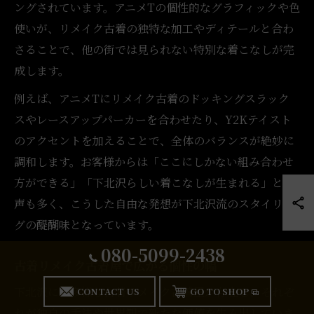
ングされています。アニメTの個性的なグラフィックや色
使いが、リメイク古着の独特な加工やディテールと合わ
さることで、他の街では見られない特別な着こなしが完
成します。
例えば、アニメTにリメイク古着のドッキングスラック
スやレースアップパーカーを合わせたり、Y2Kテイスト
のアクセントを加えることで、全体のバランスが絶妙に
調和します。お客様からは「ここにしかない組み合わせ
方ができる」「下北沢らしい着こなしが生まれる」との
声も多く、こうした自由な発想が下北沢流のスタイリン
グの醍醐味となっています。
080-5099-2438
古着リメイク古着屋で広がる個性の幅
下北沢には多様な古着リメイク古着屋が存在し、それぞ
CONTACT US
GO TO SHOP
れが独自の手法や世界観で新たな価値を生み出していま