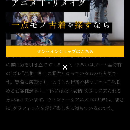
インの特徴があります。まず、グラフィックのインパク
トが強く、キャラクターやロゴが大きく配置されている
ものは、時代を超えて支持されやすいです。また、シル
クスクリーンやラバープリントなどの技法による“質
感”が際立つものは、ヴィンテージとしての価値が高まり
やすい傾向にあります。
オンラインショップはこちら
さらに、プリントのかすれや色調の変化がグラフィック
の雰囲気を引き立てているもの、あるいはブート品特有
オンラインショップはこちら
の“ズレ”が唯一無二の個性となっているものも人気で
す。実際に店頭でも、こうした特徴を持つアニメTを求
めるお客様が多く、“他にはない表情”を探しに来られる
方が増えています。ヴィンテージアニメTの世界は、まさ
に“グラフィックを読む”楽しさに満ちているのです。