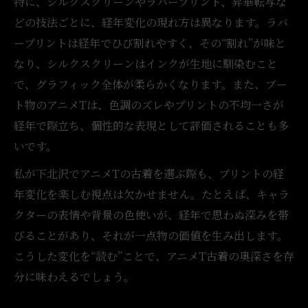
特に、シルクスクリーンやラバープリント、昇華転写な
どの技法ごとに、経年変化の現れ方は異なります。ラバ
ープリントは経年でひび割れやすく、その“割れ”が味と
なり、シルクスクリーンはインクが生地に馴染むこと
で、グラフィック全体が柔らかくなります。また、ブー
ト物のアニメTは、色調のズレやプリントの不均一さが
経年で際立ち、個性的な表現として評価されることも多
いです。
私が下北沢でアニメTの古着を選ぶ際も、プリントの経
年変化を楽しむ視点は欠かせません。たとえば、キャラ
クターの表情や背景の色使いが、経年で思わぬ深みを帯
びることがあり、それが一点物の価値を生み出します。
こうした変化を“読む”ことで、アニメT古着の奥深さを存
分に味わえるでしょう。