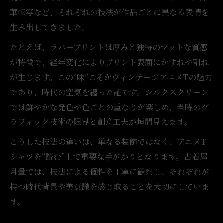
古着アニメT選びで重視したいグラフィック
華転写など、それぞれの技法が作品ごとに異なる表情を
の魅力
生み出してきました。
人気の古着アニメTに共通するデザインの特
たとえば、ラバープリントは厚みと独特のマットな質感
徴
が特徴で、経年変化によりプリント表面にかすれや割れ
シルクスクリーンの色褪せが語るアニメTの美し
が生じます。この“味”こそがヴィンテージアニメTの魅力
さ
であり、時代の空気を纏った証です。シルクスクリーン
古着アニメTのシルクスクリーンはなぜ味わ
では鮮やかな発色や色ごとの重なりが楽しめ、当時のグ
い深いか
ラフィック技術の限界と創意工夫が垣間見えます。
色褪せが生む古着アニメTの唯一無二の美
こうした技法の違いは、単なる装飾ではなく、アニメT
プリントの経年変化がアニメT古着の価値を
シャツを“読む”上で重要な手がかりとなります。古着屋
高める
月暈では、技法による個性を丁寧に観察し、それぞれが
グラフィックの発色と古着アニメTの魅力の
持つ時代背景や美意識を感じ取ることを大切にしていま
関係
す。
シルクスクリーンの技法から見る古着アニ