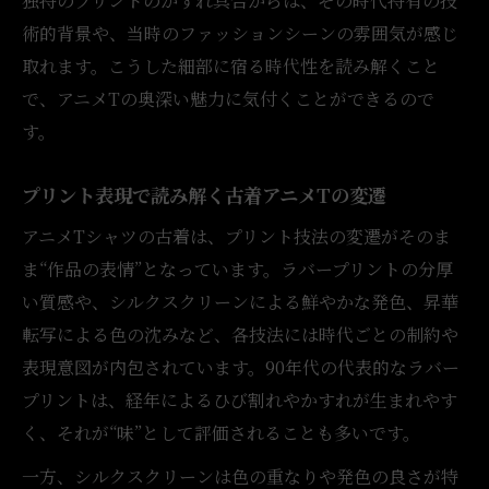
独特のプリントのかすれ具合からは、その時代特有の技
術的背景や、当時のファッションシーンの雰囲気が感じ
取れます。こうした細部に宿る時代性を読み解くこと
で、アニメTの奥深い魅力に気付くことができるので
す。
プリント表現で読み解く古着アニメTの変遷
アニメTシャツの古着は、プリント技法の変遷がそのま
ま“作品の表情”となっています。ラバープリントの分厚
い質感や、シルクスクリーンによる鮮やかな発色、昇華
転写による色の沈みなど、各技法には時代ごとの制約や
表現意図が内包されています。90年代の代表的なラバー
プリントは、経年によるひび割れやかすれが生まれやす
く、それが“味”として評価されることも多いです。
一方、シルクスクリーンは色の重なりや発色の良さが特