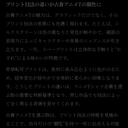
プリント技法の違いが古着アニメTの個性に
メTの奥行き
プリント技法でわかる古着アニメTの独自性
古着アニメTの魅力は、グラフィックだけでなく、その
プリント技法の差異にも色濃く現れます。たとえば、シ
古着アニメTのプリント技法が個性を決める
ルクスクリーンは色の重なりと発色が鮮やかで、細部の
理由
表現力によってキャラクターや背景のニュアンスが引き
ラバープリントと昇華転写の違いを古着で
立ちます。一方、ラバープリントは立体的な手触りと“か
味わう
すれ”による味わいが特徴です。
技法の違いが古着アニメTの審美性を左右す
昇華転写プリントは、素材に染み込むように色がのるた
る
め、経年変化が穏やかで全体的に柔らかい印象となりま
プリントのズレや“味”が生む唯一無二の表
す。こうしたプリントの違いは、アニメTシャツ古着を選
情
ぶ際の重要な判断基準となり、同じ作品でも技法によっ
古着アニメT選びは技法を読むことから始ま
て全く異なる表情を見せてくれます。
る
古着アニメTを選ぶ際は、プリント技法の特徴を見極め
ラバープリント特有の風合いを愉しむ古着選び
ることで、自分だけの“個性”を持つ一枚に出会える可能
古着アニメTのラバープリントは温もりを感