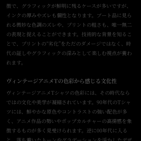
徴で、グラフィックが鮮明に残るケースが多いですが、
インクの厚みやズレも個性となります。ブート品に見ら
れる微妙な色調のズレや、プリントの粗さも、唯一無二
の表現と捉えることができます。技術的な背景を知るこ
とで、プリントの“劣化”をただのダメージではなく、時
代の証しやグラフィックの深みとして楽しむ視点が養わ
れます。
ヴィンテージアニメTの色彩から感じる文化性
ヴィンテージアニメTシャツの色彩には、その時代なら
ではの文化や美学が凝縮されています。90年代のTシャ
ツには、鮮やかな原色やコントラストの強い配色が多
く、アニメ作品の勢いやポップカルチャーの高揚感を象
徴するものが多く見受けられます。逆に00年代に入る
と、落ち着いたトーンやグラデーションを活かしたデザ