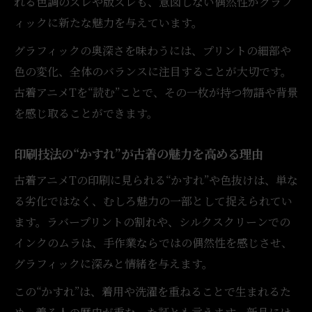
れる色調のズレや版ズレも、意図しない偶然性がグラフ
デザインの妙が古着アニメTの人気を支える
ィックに新たな魅力を与えています。
理由
グラフィックの奥深さを味わうには、プリントの細部や
ヴィンテージ古着アニメTで感じる時代の表
色の変化、全体のバランスに注目することが大切です。
現力
古着アニメTを“読む”ことで、その一枚が持つ物語や背景
を感じ取ることができます。
印刷技法の“かすれ”が古着の魅力を高める理由
古着アニメTの印刷に見られる“かすれ”や色抜けは、単な
る劣化ではなく、むしろ魅力の一部として捉えられてい
ます。ラバープリントの割れや、シルクスクリーンでの
インクのムラは、手作業ならではの偶然性を感じさせ、
グラフィックに深みと情緒を与えます。
この“かすれ”は、着用や洗濯を重ねることで生まれるた