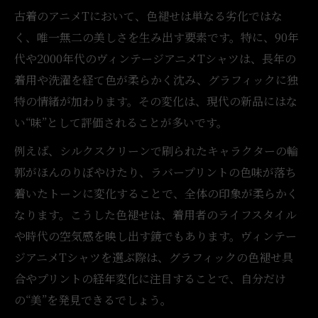
古着のアニメTにおいて、色褪せは単なる劣化ではな
く、唯一無二の美しさを生み出す要素です。特に、90年
代や2000年代のヴィンテージアニメTシャツは、長年の
着用や洗濯を経て色が柔らかく沈み、グラフィックに独
特の情緒が加わります。その変化は、現代の新品にはな
い“味”として評価されることが多いです。
例えば、シルクスクリーンで刷られたキャラクターの輪
郭がほんのりぼやけたり、ラバープリントの色味が落ち
着いたトーンに変化することで、全体の印象が柔らかく
なります。こうした色褪せは、着用者のライフスタイル
や時代の空気感を映し出す鏡でもあります。ヴィンテー
ジアニメTシャツを選ぶ際は、グラフィックの色褪せ具
合やプリントの経年変化に注目することで、自分だけ
の“美”を発見できるでしょう。