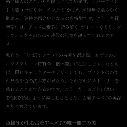
術と職人のこだわりを映し出しています。ラバープリン
トの盛り上がりや、インクの“かすれ”が経年で柔らかく
馴染み、独特の風合いとなるのも特徴です。こうした経
年変化は、アニメ古着Tの“読み解く”ポイントであり、グ
ラフィックそのものが時代の記憶を語ってくれるので
す。
私自身、下北沢でアニメTの古着を選ぶ際、まずこのシ
ルクスクリーン特有の「個体差」に注目します。たとえ
ば、同じキャラクターやデザインでも、プリントのかす
れ具合や色の沈み方が異なり、それぞれにストーリーを
感じることができるのです。こうした一点ごとの違い
を“服を読む”ように楽しむことこそ、古着アニメTの奥深
さだと考えています。
色褪せが生む古着アニメTの唯一無二の美