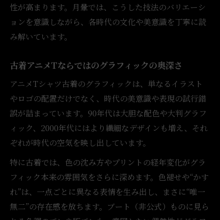
性が高まります。月暈では、こうした技法のバリエーシ
じる
ョンを意識しながら、各時代の文化や美意識を丁寧に読
かすれたラバーが古着アニメTの魅力を深め
み解いています。
る
ラバープリントの経年変化に見るアニメTの
古着アニメTならではのグラフィックの奥深さ
美
アニメTシャツ古着のグラフィックは、単なるイラスト
古着アニメT選びで注目したいラバーの風合
やロゴの配置だけでなく、時代の美意識や表現の試行錯
い
誤が詰まっています。90年代は大胆な配色や大判グラフ
独自の表情を持つラバー技法の古着アニメT
ィック、2000年代にはより繊細なデザインも増え、それ
時代背景とデザイン性で惹かれるアニメT古着
ぞれが時代の空気を映し出しています。
古着アニメTのデザインが映す時代の美意識
特に古着では、色の沈み方やプリントの経年変化がグラ
時代を象徴するグラフィックが古着アニメT
フィック本来の雰囲気をさらに深めます。色褪せや“かす
の核に
れ”は、一点ごとに異なる表情を生み出し、まさに“唯一
古着アニメT選びはデザイン性と背景理解が
無二”の存在感を放ちます。ブート（非公式）ものに見ら
大切