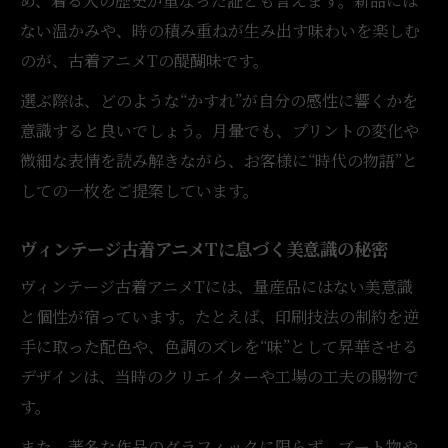
め、着る人の歴史が重なった証とも言えます。新品には
ない温かみや、時の積み重ねが生み出す味わいを楽しむ
のが、古着アニメTの醍醐味です。
選ぶ際は、どのような“かすれ”が自分の感性に響くかを
意識すると良いでしょう。月暈でも、プリントの変化や
微細な表情を読み解きながら、お客様に“時代の物語”と
しての一枚をご提案しています。
ヴィンテージ古着アニメTに息づく美意識の秘密
ヴィンテージ古着アニメTには、量産品にはない美意識
と個性が宿っています。たとえば、印刷技法の制約を逆
手に取った配色や、色調のズレを“味”として昇華させる
デザインは、当時のクリエイターや工場の工夫の賜物で
す。
また、著名な作品のグラフィックに限らず、ブート物や