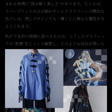
まれる表情に“読み解く楽しさ”があります。たとえば、
ラバープリントのひび割れやシルクスクリーンの微妙な
色ブレは、同じデザインでも一着ごとに異なる個性を与
えてくれます。
私が下北沢の店頭に並べるものは、こうしたグラフィッ
クの“表情”をじっくり観察し、どのような技法が用いら
れているか、どんな経年変化を経てきたかを想像しなが
ら仕入れを行っています。自分だけの“美”を見つける感
覚で選ぶことが、古着アニメTの最大の醍醐味だと考え
ています。初心者の方も、まずはプリントの質感や色あ
せ具合に注目してみると、新たな発見があるでしょう。
人気の古着アニメTに共通するデザインの特徴
人気の古着アニメTシャツには、いくつか共通するデザ