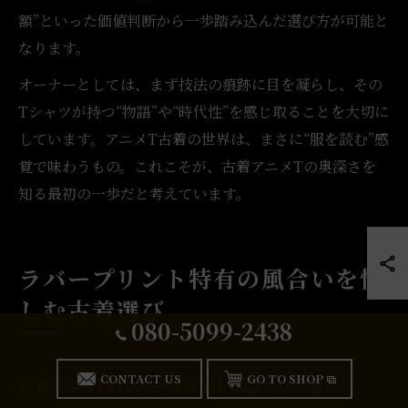
額”といった価値判断から一歩踏み込んだ選び方が可能と
なります。
オーナーとしては、まず技法の痕跡に目を凝らし、その
Tシャツが持つ“物語”や“時代性”を感じ取ることを大切に
しています。アニメT古着の世界は、まさに“服を読む”感
覚で味わうもの。これこそが、古着アニメTの奥深さを
知る最初の一歩だと考えています。
ラバープリント特有の風合いを愉
しむ古着選び
080-5099-2438
CONTACT US
GO TO SHOP
古着アニメTのラバープリントは温もりを感じる