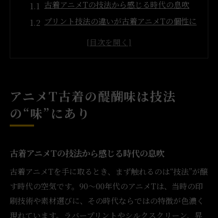
古着アニメTの技法から感じる時代の息吹
プリント技法の違いが古着アニメTの個性に
古着アニメTならではのグラフィックの奥深
さ
印刷技法の“かすれ”が古着の魅力を高める
理由
アニメT古着の醍醐味は技法
ヴィンテージ古着アニメTに息づく美意識の
の“味”にあり
秘密
グラフィックから時代を読むヴィンテージ古着
アニメT
古着アニメTの技法から感じる時代の息吹
古着アニメTのグラフィックが語る時代背景
古着アニメTを手に取るとき、まず触れるのは“技法”が醸
プリント表現で読み解く古着アニメTの変遷
す時代の空気です。90〜00年代のアニメTは、当時の印
ヴィンテージアニメTの色彩から感じる文化
刷技術や素材選びに、その時代ならではの特徴が色濃く
性
現れています。ラバープリントやシルクスクリーン、昇