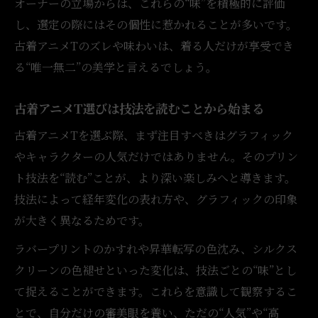
オーナーの立場からは、これらの“味”を積極的に評価
し、選定の際にはその個性に惹かれることが多いです。
古着アニメTのズレや味わいは、着る人だけが享受でき
る“唯一無二”の美学と言えるでしょう。
古着アニメT選びは技法を読むことから始まる
古着アニメTを選ぶ際、まず注目すべきはグラフィック
やキャラクターの人気だけではありません。そのプリン
ト技法を“読む”ことが、より深い楽しみへと導きます。
技法によって経年変化の表れ方や、グラフィックの印象
が大きく異なるためです。
ラバープリントのかすれや昇華転写の色沈み、シルクス
クリーンの色褪せといった変化は、技法ごとの“味”とし
て捉えることができます。これらを意識して観察するこ
とで、自分だけの審美眼を養い、ただの“人気”や“高