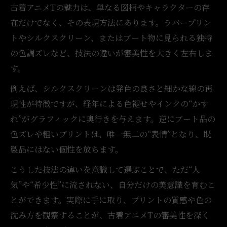
古着アニメTの魅力は、単なる図柄やキャラクターの存
在だけでなく、その表現方法にあります。ラバープリン
トやシルクスクリーン、またはブート物に見られる独特
の色調ズレなど、技法の違いが審美性を大きく左右しま
す。
例えば、シルクスクリーンは発色の良さと細かな線の再
現性が特徴ですが、経年による色褪せやインクの“かす
れ”がグラフィックに奥行きを与えます。逆にブート品の
色ズレや粗いプリントは、唯一無二の“表情”となり、既
製品にはない個性を放ちます。
こうした技法の違いを意識して選ぶことで、ただ“人
気”や“希少性”に流されない、自分だけの美意識を育むこ
とができます。実際に手に取り、プリントの質感や色の
沈み方を観察することが、古着アニメTの審美性を深く