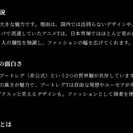
海外限定古着アニメTが高騰する理由を解説
説
古着キャラクターTシャツでおしゃれを楽しむ方
コーデに映えるヴィンテージアニメT活用術
が大きな魅力です。理由は、国内では出回らないデザインや
ッパで流通していたアニメTは、日本市場ではほとんど見か
ヴィンテージ古着アニメTシャツの着こなし術
る人の個性を強調し、ファッションの幅を広げてくれます
アニメtシャツ古着コーデで差をつける方法
ヴィンテージゲームTシャツの活用ポイント
の面白さ
古着キャラクターTシャツで旬コーデを実現
古着アニメTを主役にしたストリートスタイル
ブートレグ（非公式）という2つの世界観が共存していま
オンラインショップはこちら
オンラインショップはこちら
質の高さが魅力で、ブートレグTは自由な発想やユーモアが
古着アニメtシャツで個性的なおしゃれを楽しむ
ずクスッと笑えるデザインも。ファッションとして両者を
古着アニメTはなぜ価値が高騰するのか
ヴィンテージアニメTが古着市場で高騰する背景
古着アニメTの希少価値が注目される理由とは
とは
アニメtシャツ高騰の要因と市場動向を徹底解説