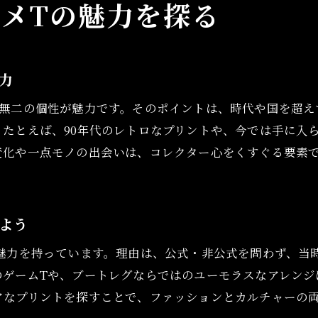
メTの魅力を探る
ブートレグと公式古着Tの奥深い違い
古着アニメTのブートレグならではの魅力を解説
公式古着Tとブートレグの特徴や違いを知る
力
非公式古着アニメTが持つユニークな面白さ
一無二の個性が魅力です。そのポイントは、時代や国を超え
オフィシャルデザイン古着Tの価値を見極める
たとえば、90年代のレトロなプリントや、今では手に入
古着アニメTで知るオリジナリティの表現方法
変化や一点モノの出会いは、コレクター心をくすぐる要素で
古着のアニメtシャツ選びで失敗しないポイント
海外古着アニメTならではの楽しみ方
よう
海外古着アニメTにしかない希少なデザイン魅力
古着屋で見つかる海外アニメTの選び方ガイド
い魅力を持っています。理由は、公式・非公式を問わず、当
アニメtシャツ古着屋で掘り出し物を探す楽しみ
のゲームTや、ブートレグならではのユーモラスなアレンジ
アなプリントを探すことで、ファッションとカルチャーの
海外古着アニメTコーデで差がつく着こなし術