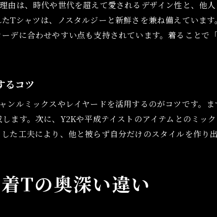
る理由は、時代や世代を超えて愛されるデザイン性と、他人
古着キャラクターTシャツの投資的視点を持つ
れたTシャツは、ノスタルジーと新鮮さを兼ね備えています
古着アニメTの価値を見極めるための基準
コーデに合わせやすい点も支持されています。着ることで
アニメtシャツ専門店で掘り出し物を見つけるコツ
キャラクターTで叶えるおしゃれな着こなし
古着キャラクターtシャツで旬を取り入れる方法
するコツ
アニメtシャツ古着コーデのアイデアと実例紹介
ジャンルミックスやレイヤードを活用するのがコツです。ま
ゲームTシャツ古着をおしゃれに着こなすコツ
します。次に、Y2Kや平成テイストのアイテムとのミッ
古着アニメtシャツで作る自分だけのスタイル
うした工夫により、他と被らず自分だけのスタイルを作り
ヴィンテージアニメtシャツのレイヤード術
古着屋で選ぶキャラクターTのポイントまとめ
着Tの奥深い違い
古着アニメTの選び方と市場動向の今
古着アニメtシャツの選び方と見分け方のコツ
アニメtシャツ古着屋で注目すべき市場動向とは