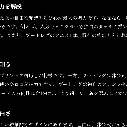
力を解説
海外古着アニメTの狙い目とトレンド情報
古着キャラクターTシャツの流行をチェックしよ
しえない自由な発想や遊び心が最大の魅力です。なぜなら、
アニメtシャツ専門店での選び方と活用法
からです。例えば、人気キャラクターを独自のタッチで描
す。つまり、ブートレグのアニメTは、既存の枠にとらわれ
ヴィンテージアニメtシャツ市場の今後を読む
唯一無二の古着アニメTで日常を彩る方法
古着アニメtシャツで日常コーデを楽しむコツ
知る
ゲームTシャツ古着で個性を演出する方法
やプリントの精巧さが特徴です。一方、ブートレグは非公式
ヴィンテージキャラクターTで新しい自分に出会う
色使いやロゴが魅力ですが、ブートレグは独自のアレンジや
古着アニメtシャツを通じた自己表現の魅力
コーデの方向性に合わせて、より適した一着を選ぶことが
お気に入りの古着アニメTを長く楽しむ工夫
古着キャラクターTシャツで毎日を彩るアイデア
白さ
超えた独創的なデザインにあります。理由は、非公式だから