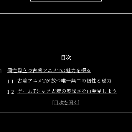
目次
個性際立つ古着アニメTの魅力を探る
古着アニメTが放つ唯一無二の個性と魅力
ゲームTシャツ古着の奥深さを再発見しよう
海外古着アニメTの独自性と希少性を解説
オフィシャルとブートレグの古着T比較の面白さ
古着キャラクターTシャツが人気の理由とは
アニメtシャツ古着コーデで個性を表現するコツ