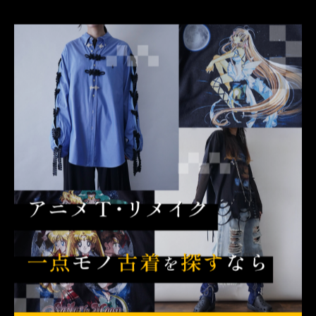
SR(スーパーレア)→ パーカー、スウェット、ライトアウ
ター(トラック、ブルゾン)等
R(レア)→ シャツ、Tシャツ、ロンT、ネクタイ等
※プレゼントアイテムは随時補充していくのでイベント
期間中のどのタイミングでお越しいただいてもお楽しみ
いただけます◎
●開催期間
3/29(日)まで
OPEN 14:00 - 20:00