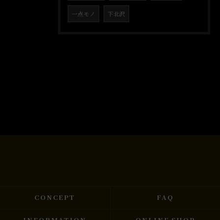
一点モノ
下北沢
CONCEPT
FAQ
INFORMATION
ONLINE SHOP