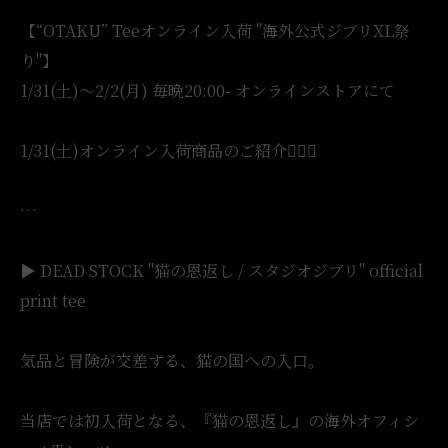
【“OTAKU” Teeオンライン入荷 "海外公式ジブリXL祭
り"】
1/31(土)〜2/2(月) 毎晩20:00- オンラインストアにて
1/31(土)オンライン入荷商品のご紹介💁🏻‍♀️
…
▶︎ DEAD STOCK "猫の恩返し / スタジオジブリ" official
print tee
気品と冒険が交差する、猫の国への入口。
当店では初入荷となる、『猫の恩返し』の海外オフィシ