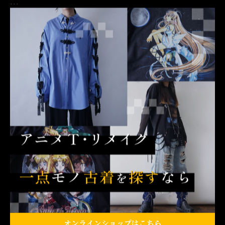
…
当店オンラインストアでは、
毎日20時に新着アイテムの入荷を行っております。
入荷のご案内だけではなく、店頭 or オンラインイベン
ト、
アイテムリクエスト等、様々な告知をSNSにて行ってお
ります。
是非、フォローの上チェックいただけますと幸いです。
その他、お問い合わせやご相談等ございましたら、
当店DMまでお気軽にご連絡くださいませ◎
【古着屋 月量（ツキガサ）】
OTAKU / REMAKE
【営業時間】14:00-20:00 不定休 / 短縮営業有
オンラインショップはこちら