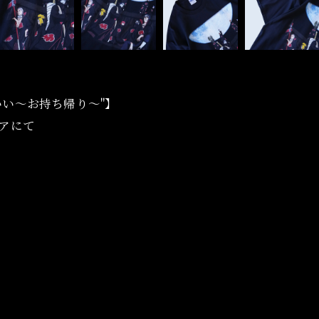
ぁいい〜お持ち帰り〜"】
ストアにて