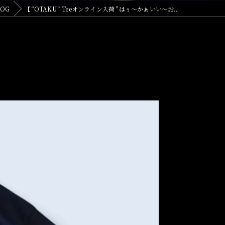
LOG
【“OTAKU” Teeオンライン入荷 "はぅ〜かぁいい〜お...