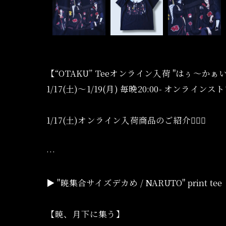
【“OTAKU” Teeオンライン入荷 "はぅ〜か
1/17(土)〜1/19(月) 毎晩20:00- オンライン
1/17(土)オンライン入荷商品のご紹介💁🏻‍♀️
…
▶︎ "暁集合サイズデカめ / NARUTO" print tee
【暁、月下に集う】