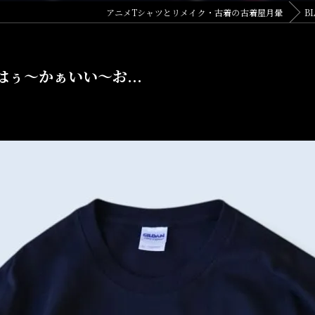
アニメTシャツとリメイク・古着の古着屋月暈
B
"はぅ〜かぁいい〜お...