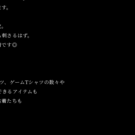
ます。
枚。
も刺さるはず。
着です◎
ツ、ゲームTシャツの数々や
グできるアイテムも
古着たちも