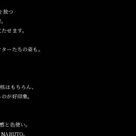
を放つ
着。
立たせます。
クターたちの姿も。
。
オンラインショップはこちら
オンラインショップはこちら
中核はもちろん、
るのが好印象。
。
感と色使い。
ARUTO。