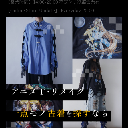
【営業時間】14:00-20:00 不定休 / 短縮営業有
【Online Store Update】 Everyday 20:00
【Worldwide】 @tsukigasa.jp
…
※画像の無断転載等は、固くお断りいたします
#Tシャツ #アニメTシャツ #Y2K
#古着 #一点モノ #イベント #下北沢 #下北沢古着屋
#otakufashion #animeTee
コアなファンにも刺さるアニメTシャツ
アニメTシャツ等
のY2Kデザイン