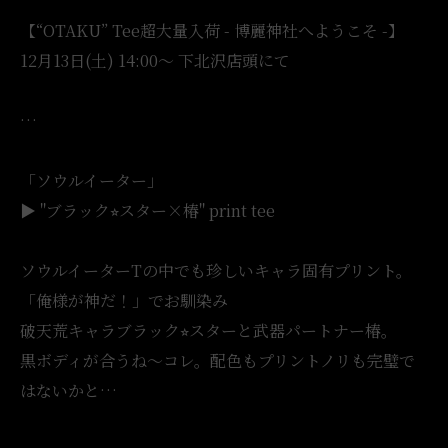
【“OTAKU” Tee超大量入荷 - 博麗神社へようこそ -】
12月13日(土) 14:00〜 下北沢店頭にて
…
「ソウルイーター」
▶︎ "ブラック⭐︎スター×椿" print tee
ソウルイーターTの中でも珍しいキャラ固有プリント。
「俺様が神だ！」でお馴染み
破天荒キャラブラック⭐︎スターと武器パートナー椿。
黒ボディが合うね〜コレ。配色もプリントノリも完璧で
はないかと…