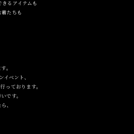
グできるアイテムも
古着たちも
ます。
インイベント、
て行っております。
幸いです。
たら、