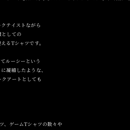
ークテイストながら
服としての
えるTシャツです。
してルーシーという
トに凝縮したような、
ークアートとしても
ツ、ゲームTシャツの数々や