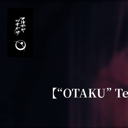
【“OTAKU” 