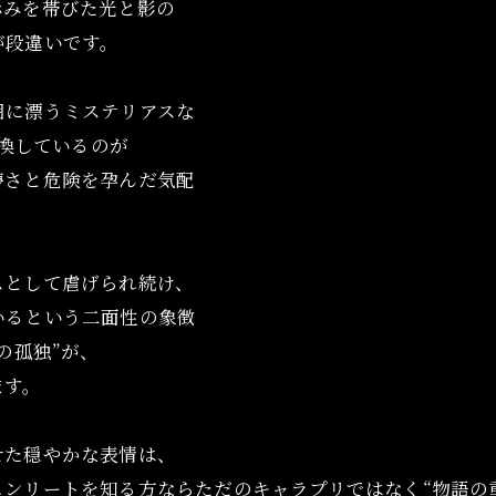
赤みを帯びた光と影の
が段違いです。
囲に漂うミステリアスな
変換しているのが
儚さと危険を孕んだ気配
スとして虐げられ続け、
オンラインショップはこちら
オンラインショップはこちら
いるという二面性の象徴
の孤独”が、
ます。
せた穏やかな表情は、
ンリートを知る方ならただのキャラプリではなく“物語の