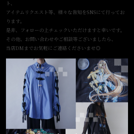
ト、
アイテムリクエスト等、様々な告知をSNSにて行ってお
ります。
是非、フォローの上チェックいただけますと幸いです。
その他、お問い合わせやご相談等ございましたら、
当店DMまでお気軽にご連絡くださいませ◎
【古着屋 月暈（ツキガサ）】
OTAKU / REMAKE
【営業時間】14:00-20:00 不定休 / 短縮営業有
【Online Store Update】 Everyday 20:00
【Worldwide】 @tsukigasa.jp
…