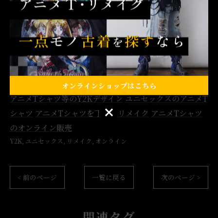
※画像の無断転載等は、固くお断りいたします
#古着 #Y2K #ユニセックス #リメイク #オンライン
#シャツ #一点モノ #イベント #下北沢
オンラインショップはこちら
アニメTシャツ等のY2Kデザイン
ユニセックスのアニメT
オンラインショップはこちら
シャツ
アニメTシャツを丁寧にリメイク
アニメTシャツ
のオンライン販売
Y2K
ユニセックス
リメイク
オンライン
< 前のページ
一覧に戻る
次のページ >
関連タグ