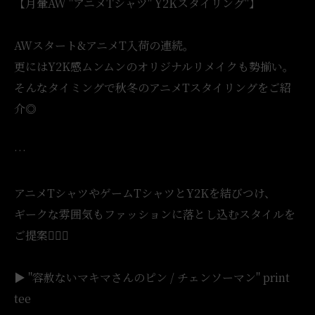
【月暈AW "アニメTシャツ" Y2Kスタイリング"】
AWスタート&アニメT入荷の連続。
更にはY2K感ムンムンのオリジナルリメイクも勢揃い。
そんなタイミングで秋冬のアニメTスタイリングをご紹
介◎
…
アニメTシャツやゲームTシャツとY2Kを結びつけ、
ギークな雰囲気もファッションに落とし込むスタイルを
ご提案💁🏻‍♀️
▶︎ "容赦ないマキマさんのピン / チェンソーマン" print
tee