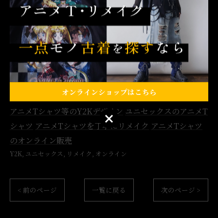
※画像の無断転載等は、固くお断りいたします
#古着 #Y2K #ユニセックス #リメイク #オンライン
#シャツ #一点モノ #イベント #下北沢
オンラインショップはこちら
アニメTシャツ等のY2Kデザイン
ユニセックスのアニメT
オンラインショップはこちら
シャツ
アニメTシャツを丁寧にリメイク
アニメTシャツ
のオンライン販売
Y2K
ユニセックス
リメイク
オンライン
< 前のページ
一覧に戻る
次のページ >