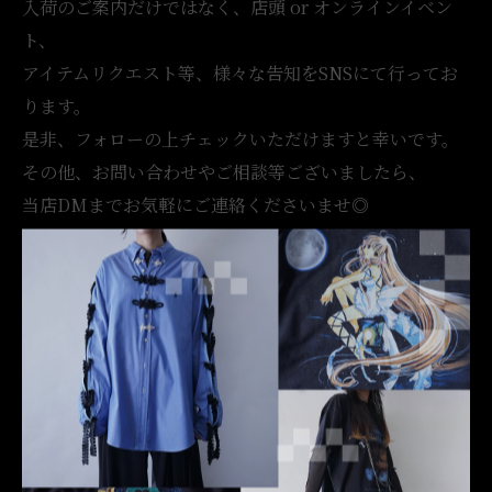
入荷のご案内だけではなく、店頭 or オンラインイベン
ト、
アイテムリクエスト等、様々な告知をSNSにて行ってお
ります。
是非、フォローの上チェックいただけますと幸いです。
その他、お問い合わせやご相談等ございましたら、
当店DMまでお気軽にご連絡くださいませ◎
【古着屋 月暈（ツキガサ）】
OTAKU / REMAKE
【営業時間】14:00-20:00 不定休 / 短縮営業有
【Online Store Update】 Everyday 20:00
【Worldwide】 @tsukigasa.jp
…