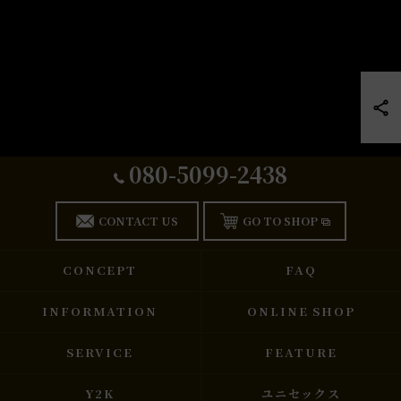
080-5099-2438
CONTACT US
GO TO SHOP
CONCEPT
FAQ
INFORMATION
ONLINE SHOP
SERVICE
FEATURE
Y2K
ユニセックス