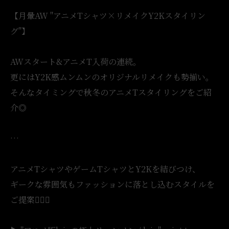
【月暈AW "アニメTシャツ×リメイクY2Kスタイリン
グ"】
AWスタート&アニメT入荷の連続。
更にはY2K感ムンムンのオリジナルリメイクも勢揃い。
そんなタイミングで秋冬のアニメTスタイリングをご紹
介◎
…
アニメTシャツやゲームTシャツとY2Kを結びつけ、
ギークな雰囲気もファッションに落とし込むスタイルを
ご提案💁🏻‍♀️