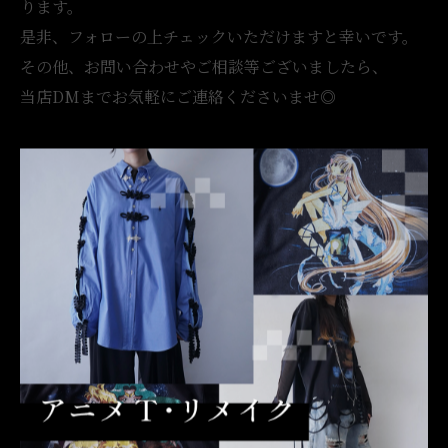
ります。
是非、フォローの上チェックいただけますと幸いです。
その他、お問い合わせやご相談等ございましたら、
当店DMまでお気軽にご連絡くださいませ◎
【古着屋 月量（ツキガサ）】
OTAKU / REMAKE
【営業時間】14:00-20:00 不定休 / 短縮営業有
【Online Store Update】 Everyday 20:00
[Worldwide】 Coming Soon …
…
※画像の無断転載等は、固くお断りいたします