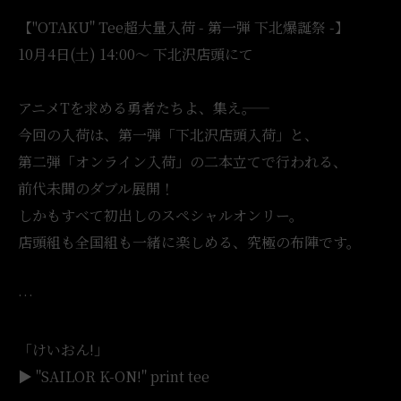
【"OTAKU" Tee超大量入荷 - 第一弾 下北爆誕祭 -】
10月4日(土) 14:00〜 下北沢店頭にて
アニメTを求める勇者たちよ、集え――。
今回の入荷は、第一弾「下北沢店頭入荷」と、
第二弾「オンライン入荷」の二本立てで行われる、
前代未聞のダブル展開！
しかもすべて初出しのスペシャルオンリー。
店頭組も全国組も一緒に楽しめる、究極の布陣です。
…
「けいおん!」
▶︎ "SAILOR K-ON!" print tee