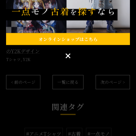
#Tシャツ #アニメTシャツ #Y2K
#古着 #一点モノ #イベント #下北沢
オンラインショップはこちら
コアなファンにも刺さるアニメTシャツ
アニメTシャツ等
のY2Kデザイン
オンラインショップはこちら
Tシャツ
Y2K
< 前のページ
一覧に戻る
次のページ >
関連タグ
#アニメTシャツ
#古着
#一点モノ