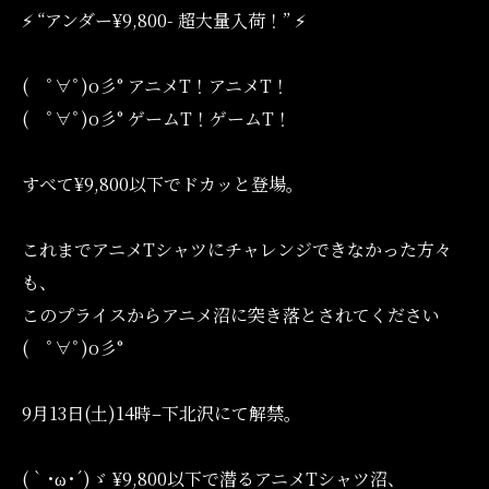
⚡️ “アンダー¥9,800- 超大量入荷！” ⚡️
( ﾟ∀ﾟ)o彡° アニメT！アニメT！
( ﾟ∀ﾟ)o彡° ゲームT！ゲームT！
すべて¥9,800以下でドカッと登場。
これまでアニメTシャツにチャレンジできなかった方々
も、
このプライスからアニメ沼に突き落とされてください
( ﾟ∀ﾟ)o彡°
9月13日(土)14時–下北沢にて解禁。
(｀･ω･´)ゞ ¥9,800以下で潜るアニメTシャツ沼、